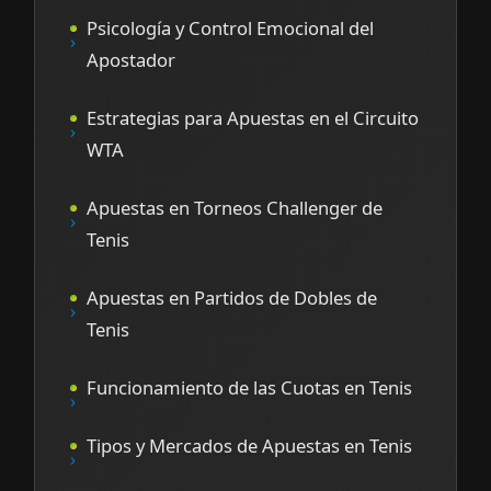
Psicología y Control Emocional del
Apostador
Estrategias para Apuestas en el Circuito
WTA
Apuestas en Torneos Challenger de
Tenis
Apuestas en Partidos de Dobles de
Tenis
Funcionamiento de las Cuotas en Tenis
Tipos y Mercados de Apuestas en Tenis