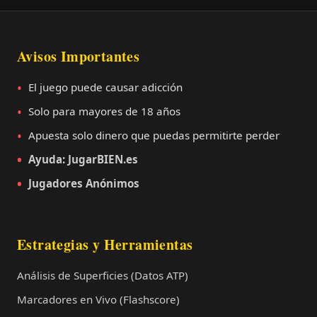
Avisos Importantes
El juego puede causar adicción
Solo para mayores de 18 años
Apuesta solo dinero que puedas permitirte perder
Ayuda: JugarBIEN.es
Jugadores Anónimos
Estrategias y Herramientas
Análisis de Superficies (Datos ATP)
Marcadores en Vivo (Flashscore)