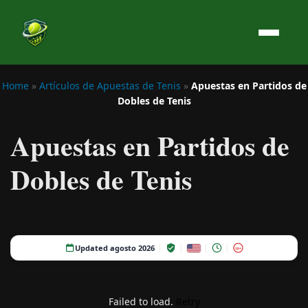
Home
»
Artículos de Apuestas de Tenis
»
Apuestas en Partidos de
Dobles de Tenis
Apuestas en Partidos de
Dobles de Tenis
Updated agosto 2026
18+
Failed to load.
Retry