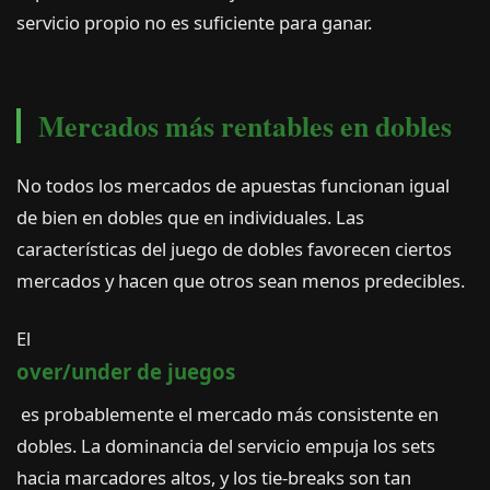
servicio propio no es suficiente para ganar.
Mercados más rentables en dobles
No todos los mercados de apuestas funcionan igual
de bien en dobles que en individuales. Las
características del juego de dobles favorecen ciertos
mercados y hacen que otros sean menos predecibles.
El
over/under de juegos
es probablemente el mercado más consistente en
dobles. La dominancia del servicio empuja los sets
hacia marcadores altos, y los tie-breaks son tan