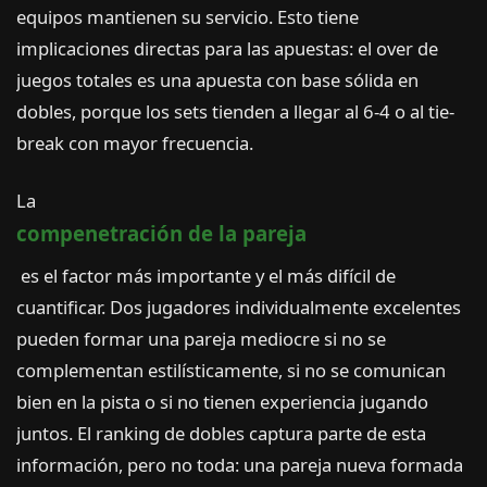
equipos mantienen su servicio. Esto tiene
implicaciones directas para las apuestas: el over de
juegos totales es una apuesta con base sólida en
dobles, porque los sets tienden a llegar al 6-4 o al tie-
break con mayor frecuencia.
La
compenetración de la pareja
es el factor más importante y el más difícil de
cuantificar. Dos jugadores individualmente excelentes
pueden formar una pareja mediocre si no se
complementan estilísticamente, si no se comunican
bien en la pista o si no tienen experiencia jugando
juntos. El ranking de dobles captura parte de esta
información, pero no toda: una pareja nueva formada