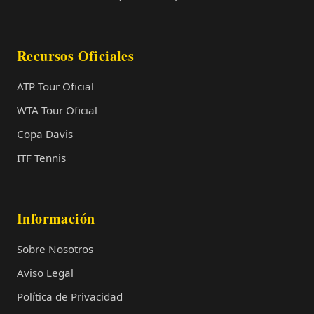
Recursos Oficiales
ATP Tour Oficial
WTA Tour Oficial
Copa Davis
ITF Tennis
Información
Sobre Nosotros
Aviso Legal
Política de Privacidad