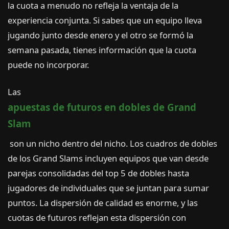
la cuota a menudo no refleja la ventaja de la
experiencia conjunta. Si sabes que un equipo lleva
jugando junto desde enero y el otro se formó la
semana pasada, tienes información que la cuota
puede no incorporar.
Las
apuestas de futuros en dobles de Grand
Slam
son un nicho dentro del nicho. Los cuadros de dobles
de los Grand Slams incluyen equipos que van desde
parejas consolidadas del top 5 de dobles hasta
jugadores de individuales que se juntan para sumar
puntos. La dispersión de calidad es enorme, y las
cuotas de futuros reflejan esta dispersión con