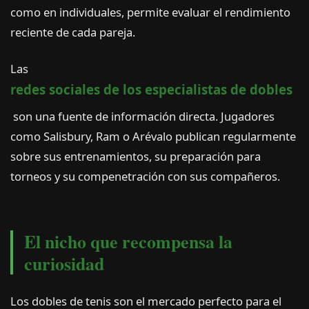
como en individuales, permite evaluar el rendimiento
reciente de cada pareja.
Las
redes sociales de los especialistas de dobles
son una fuente de información directa. Jugadores
como Salisbury, Ram o Arévalo publican regularmente
sobre sus entrenamientos, su preparación para
torneos y su compenetración con sus compañeros.
El nicho que recompensa la
curiosidad
Los dobles de tenis son el mercado perfecto para el