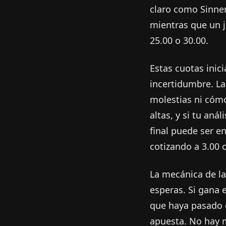
claro como Sinner
mientras que un j
25.00 o 30.00.
Estas cuotas inic
incertidumbre. La
molestias ni cómo
altas, y si tu aná
final puede ser e
cotizando a 3.00
La mecánica de la
esperas. Si gana 
que haya pasado c
apuesta. No hay me