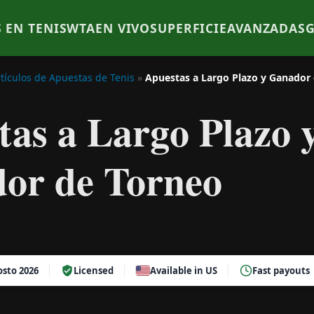
 EN TENIS
WTA
EN VIVO
SUPERFICIE
AVANZADAS
tículos de Apuestas de Tenis
»
Apuestas a Largo Plazo y Ganador
tas a Largo Plazo 
or de Torneo
sto 2026
Licensed
Available in US
Fast payouts