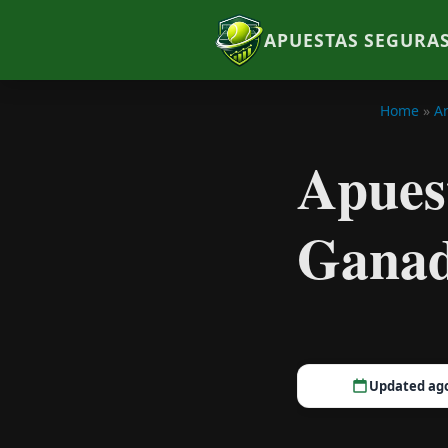
APUESTAS SEGURAS
Home
»
Ar
Apues
Ganad
Updated ago