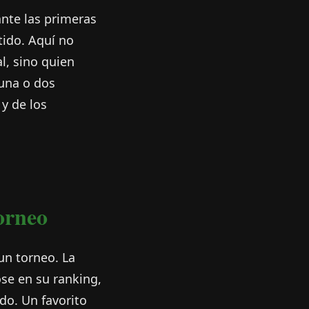
nte las primeras
tido. Aquí no
l, sino quien
 una o dos
y de los
orneo
un torneo. La
se en su ranking,
do. Un favorito