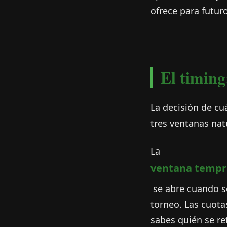
ofrece para futur
El timing
La decisión de cu
tres ventanas nat
La
ventana temp
se abre cuando se
torneo. Las cuota
sabes quién se ret