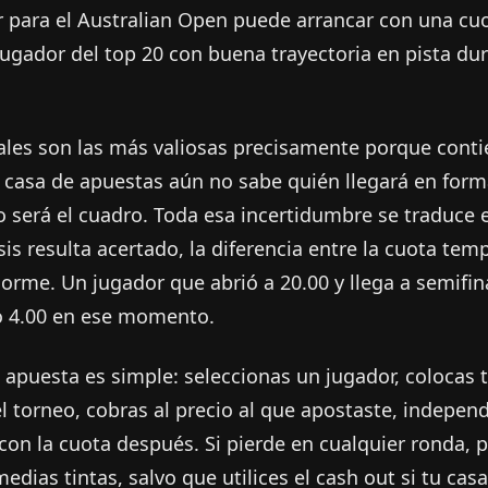
 para el Australian Open puede arrancar con una cuo
ugador del top 20 con buena trayectoria en pista dur
iales son las más valiosas precisamente porque cont
 casa de apuestas aún no sabe quién llegará en form
 será el cuadro. Toda esa incertidumbre se traduce
lisis resulta acertado, la diferencia entre la cuota tem
norme. Un jugador que abrió a 20.00 y llega a semifi
 o 4.00 en ese momento.
 apuesta es simple: seleccionas un jugador, colocas 
el torneo, cobras al precio al que apostaste, indepe
on la cuota después. Si pierde en cualquier ronda, p
dias tintas, salvo que utilices el cash out si tu cas