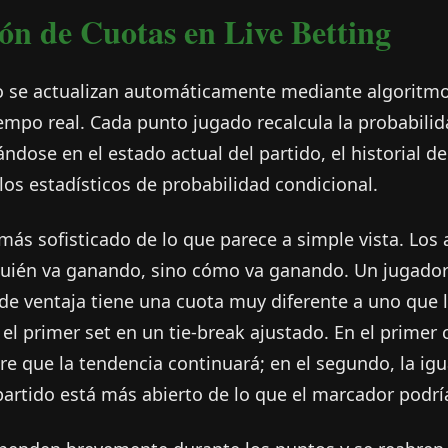
ón de Cuotas en Live Betting
vo se actualizan automáticamente mediante algoritm
empo real. Cada punto jugado recalcula la probabilid
ndose en el estado actual del partido, el historial d
s estadísticos de probabilidad condicional.
ás sofisticado de lo que parece a simple vista. Los
uién va ganando, sino cómo va ganando. Un jugador q
de ventaja tiene una cuota muy diferente a uno que li
l primer set en un tie-break ajustado. En el primer c
e que la tendencia continuará; en el segundo, la ig
 partido está más abierto de lo que el marcador podría