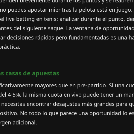
penden brevemente durante los puntos y se reabren 
 no puedes apostar mientras la pelota está en juego.
l live betting en tenis: analizar durante el punto, de
antes del siguiente saque. La ventana de oportunidad 
ar decisiones rápidas pero fundamentadas es una ha
práctica.
s casas de apuestas
ficativamente mayores que en pre-partido. Si una cu
del 4-5%, la misma cuota en vivo puede tener un mar
e necesitas encontrar desajustes más grandes para 
positivo. No todo lo que parece una oportunidad lo 
gen adicional.