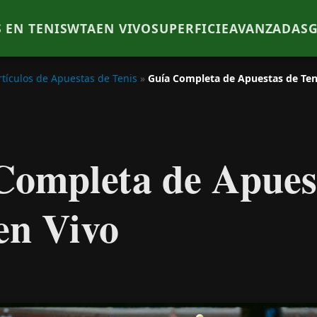
 EN TENIS
WTA
EN VIVO
SUPERFICIE
AVANZADAS
rtículos de Apuestas de Tenis
»
Guía Completa de Apuestas de Ten
Completa de Apues
en Vivo