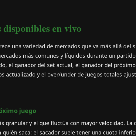
disponibles en vivo
ofrece una variedad de mercados que va más allá del
mercados más comunes y líquidos durante un partido 
do, el ganador del set actual, el ganador del próximo
s actualizado y el over/under de juegos totales aju
róximo juego
 granular y el que fluctúa con mayor velocidad. La 
 quién saca: el sacador suele tener una cuota inferio