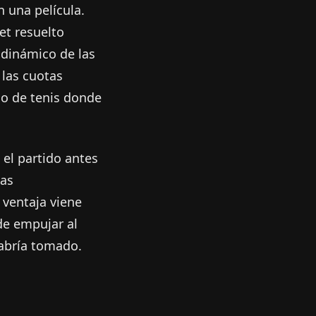
n una película.
et resuelto
s dinámico de las
 las cuotas
do de tenis donde
 el partido antes
las
 ventaja viene
de empujar al
habría tomado.