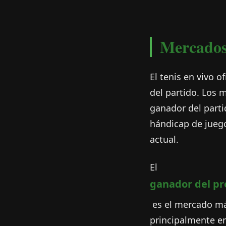
Mercados 
El tenis en vivo 
del partido. Los 
ganador del parti
hándicap de juego
actual.
El
ganador del p
es el mercado más
principalmente en