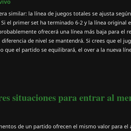
vivo
a similar: la línea de juegos totales se ajusta según
 Si el primer set ha terminado 6-2 y la línea original e
robablemente ofrecerá una línea más baja para el re
diferencia de nivel se mantendrá. Si crees que el j
o que el partido se equilibrará, el over a la nueva lí
es situaciones para entrar al me
entos de un partido ofrecen el mismo valor para el